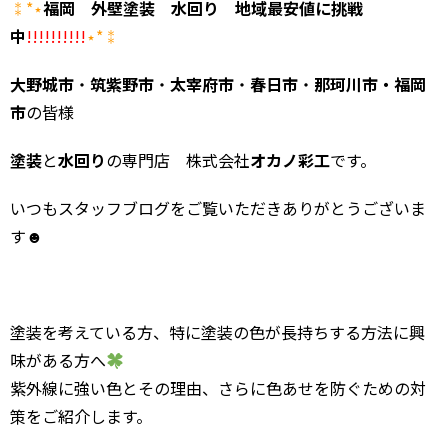
⁑*⋆
福岡 外壁塗装 水回り 地域最安値に挑戦
中
!!!!!!!!!!
⋆*⁑
大野城市
・
筑紫野市
・
太宰府市
・
春日市
・
那珂川市・福岡
市
の皆様
塗装
と
水回り
の専門店 株式会社
オカノ彩工
です。
いつもスタッフブログをご覧いただきありがとうございま
す☻
塗装を考えている方、特に塗装の色が長持ちする方法に興
味がある方へ
紫外線に強い色とその理由、さらに色あせを防ぐための対
策をご紹介します。