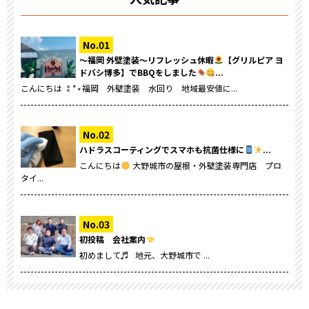
～福岡 外壁塗装～リフレッシュ休暇
【グリルピア ヨ
ドバシ博多】でBBQをしました
...
こんにちは ⁑*⋆福岡 外壁塗装 水回り 地域最安値に...
ハドラスコーティングでスマホも抗菌仕様に
...
こんにちは
大野城市の屋根・外壁塗装専門店 プロ
タイ...
初投稿 会社案内
初めまして♬ 地元、大野城市で ...