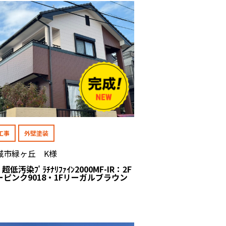
工事
外壁塗装
城市緑ヶ丘 K様
 超低汚染ﾌﾟﾗﾁﾅﾘﾌｧｲﾝ2000MF-IR：2F
ーピンク9018・1Fリーガルブラウン