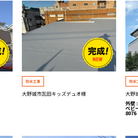
防水工事
防水
大野城市瓦田キッズデュオ様
大野
外壁 :
ベビ
8076