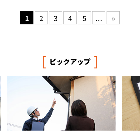
1
2
3
4
5
...
»
[
]
ピックアップ