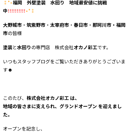
⁑*⋆
福岡 外壁塗装 水回り 地域最安値に挑戦
中
!!!!!!!!!!
⋆*⁑
大野城市
・
筑紫野市
・
太宰府市
・
春日市
・
那珂川市・福岡
市
の皆様
塗装
と
水回り
の専門店 株式会社
オカノ彩工
です。
いつもスタッフブログをご覧いただきありがとうございま
す☻
このたび、
株式会社オカノ彩工 は、
地域の皆さまに支えられ、
グランドオープン を迎えまし
た。
オープンを記念し、