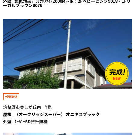
外壁 : 超低汚染ﾌﾟﾗﾁﾅﾘﾌｧｲﾝ2000MF-IR：2Fベビーピンク9018・1Fリ
ーガルブラウン8076
外壁塗装
筑紫野市美しが丘南 Y様
屋根 : （オークリッジスーパー） オニキスブラック
外壁 : ｽｰﾊﾟｰSDｸﾘﾔｰ無機