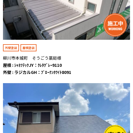
外壁塗装
屋根塗装
柳川市本城町 そうごう薬局様
屋根 : ｼｬﾈﾂﾃｯｸJY：ｸﾚﾀｸﾞﾚｰ9110
外壁 : ラジカルGH：ﾌﾞﾛｰｸﾝﾎﾜｲﾄ8091