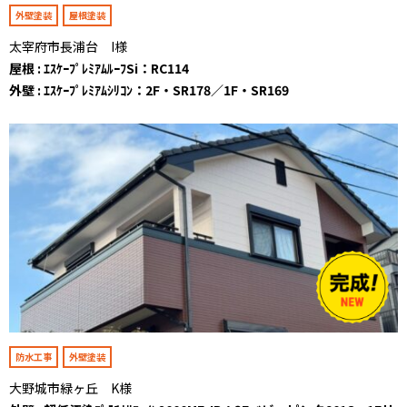
外壁塗装
屋根塗装
太宰府市長浦台 I様
屋根 : ｴｽｹｰﾌﾟﾚﾐｱﾑﾙｰﾌSi：RC114
外壁 : ｴｽｹｰﾌﾟﾚﾐｱﾑｼﾘｺﾝ：2F・SR178／1F・SR169
防水工事
外壁塗装
大野城市緑ヶ丘 K様