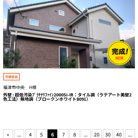
外壁塗装
福津市中央 H様
外壁 : 超低汚染ﾌﾟﾗﾁﾅﾘﾌｧｲﾝ2000Si-IR：タイル調（ラテアート美壁2
色工法）無地調（ブロークンホワイト8091）
«
...
4
5
6
7
8
...
20
30
40
...