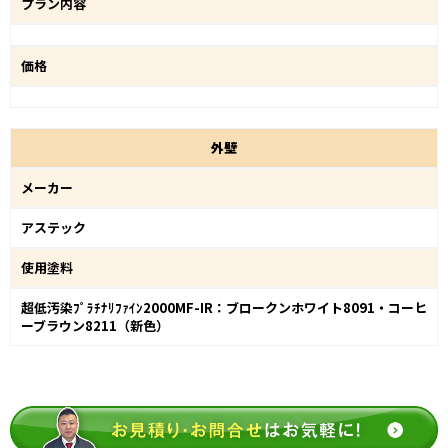
プラン内容
価格
外
壁
メーカー
アステック
使用塗料
超低汚染ﾌﾟﾗﾁﾅﾘﾌｧｲﾝ2000MF-IR：ブロークンホワイト8091・コーヒ
ーブラウン8211（新色）