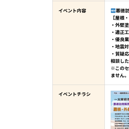
イベント内容
悪徳
【屋根・
・外壁塗
・適正工
・優良業
・地震対
・質疑応
相談した
※このセ
ません。
イベントチラシ